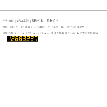
回到首頁
|
成功案例
|
關於平和
|
最新訊息
|
電話：04-7281082 傳真
：04-7281023 彰化市中正路二段572巷50-4號
建議使用 Firefox 50.0 或 Google Chrome 50 以上版本 1024x768 以上視窗瀏覽本站