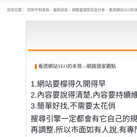
目前位置：
回到平和首頁
>
最新訊息
>
網路當頭家訊息分享
> 看透網站SEO的
看透網站SEO的本質---網路頭家觀點
1.網站要橕得久開得早
2.內容要說得清楚,內容要持續
3.簡單好找,不需要太花俏
搜尋引擎一定都會有它自己的規
再調整.所以市面如有人說,有專