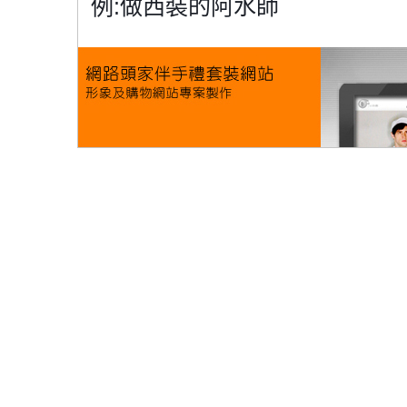
例:做西裝的阿水師	