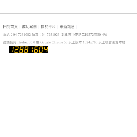
回到首頁
|
成功案例
|
關於平和
|
最新訊息
|
電話：04-7281082 傳真
：04-7281023 彰化市中正路二段572巷50-4號
建議使用 Firefox 50.0 或 Google Chrome 50 以上版本 1024x768 以上視窗瀏覽本站