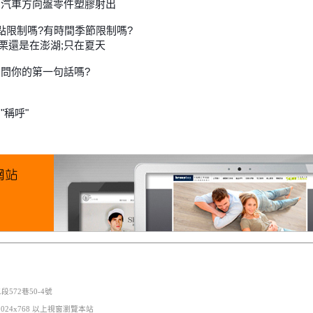
干;汽車方向盤零件塑膠射出
地點限制嗎?有時間季節限制嗎?
苗栗還是在澎湖;只在夏天
句問你的第一句話嗎?
"稱呼"
段572巷50-4號
版本 1024x768 以上視窗瀏覽本站