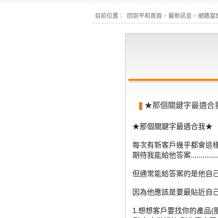
目前位置：
回到平和首頁
>
最新訊息
>
網路當
★那個關鍵字最適合
★那個關鍵字最適合我★
每次有新客戶幾乎都會這樣問....
期待我能給他答案...................
但通常能給答案的是他自己....
因為他應該是要最貼近自己
1.想想客戶要找你的產品(服