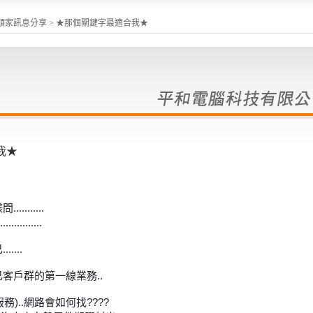
頭家訊息分享
> ★那個關鍵字最適合我★
我★
.......
..........
...
客戶群的第一線業務..
務)..網路會如何找????