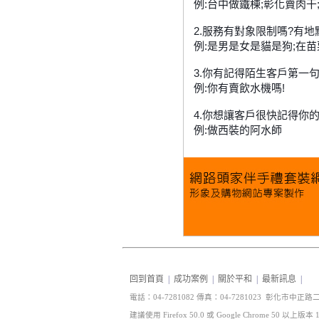
例:台中做鐵棟;彰化賣肉
2.服務有對象限制嗎?有
例:是男是女是貓是狗;在
3.你有記得陌生客戶第一
例:你有賣飲水機嗎!
4.你想讓客戶很快記得你的
例:做西裝的阿水師	
回到首頁
|
成功案例
|
關於平和
|
最新訊息
|
電話：04-7281082 傳真
：04-7281023 彰化市中正路二
建議使用 Firefox 50.0 或 Google Chrome 50 以上