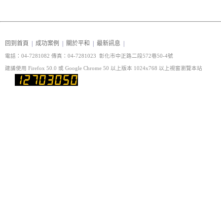
回到首頁
|
成功案例
|
關於平和
|
最新訊息
|
電話：04-7281082 傳真
：04-7281023 彰化市中正路二段572巷50-4號
建議使用 Firefox 50.0 或 Google Chrome 50 以上版本 1024x768 以上視窗瀏覽本站