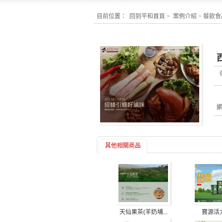
目前位置：
回到平和首頁
>
案例介紹
>
餐飲食品
其他相關商品
天仙果茶(羊奶埔...
寶源活