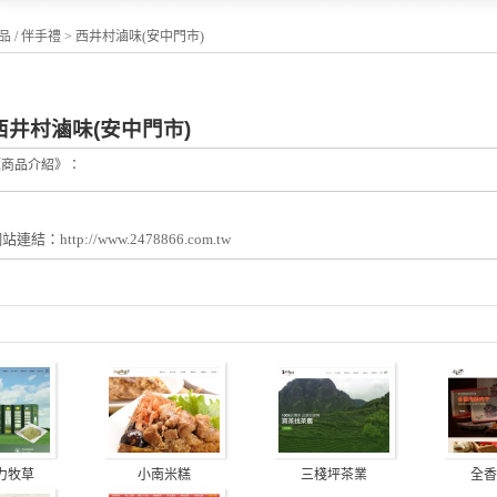
 / 伴手禮
>
西井村滷味(安中門市)
西井村滷味(安中門市)
《商品介紹》：
網站連結：
http://www.2478866.com.tw
力牧草
小南米糕
三棧坪茶業
全香