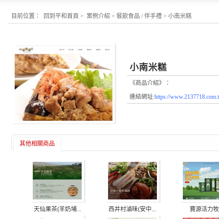
目前位置：
回到平和首頁
>
案例介紹
>
餐飲食品 / 伴手禮
>
小南米糕
小南米糕
《商品介紹》：
連結網址:
https://www.2137718.com.
其他相關商品
天仙果茶(羊奶埔...
西井村滷味(安中...
寶源活力牧