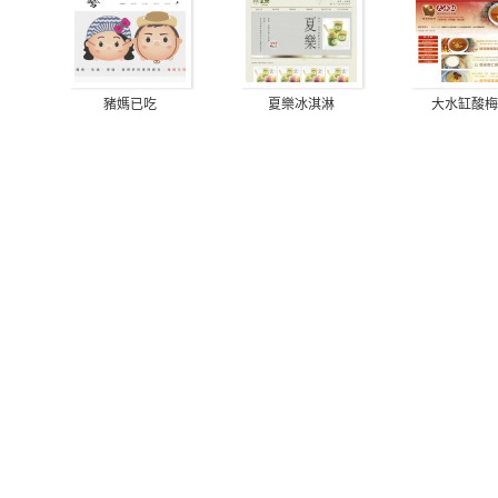
豬媽已吃
夏樂冰淇淋
大水缸酸梅