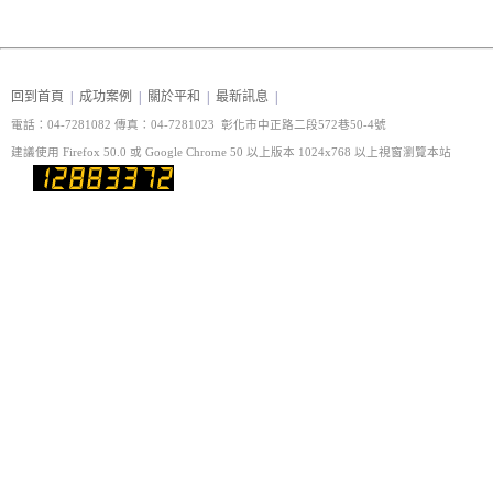
回到首頁
|
成功案例
|
關於平和
|
最新訊息
|
電話：04-7281082 傳真
：04-7281023 彰化市中正路二段572巷50-4號
建議使用 Firefox 50.0 或 Google Chrome 50 以上版本 1024x768 以上視窗瀏覽本站