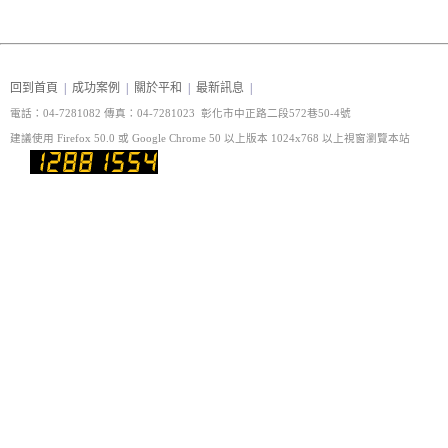
回到首頁
|
成功案例
|
關於平和
|
最新訊息
|
電話：04-7281082 傳真
：04-7281023 彰化市中正路二段572巷50-4號
建議使用 Firefox 50.0 或 Google Chrome 50 以上版本 1024x768 以上視窗瀏覽本站