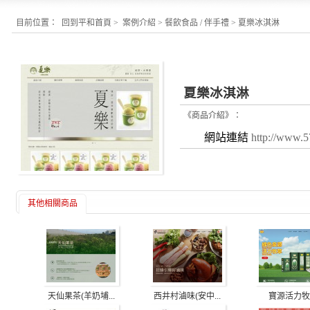
目前位置：
回到平和首頁
>
案例介紹
>
餐飲食品 / 伴手禮
>
夏樂冰淇淋
夏樂冰淇淋
《商品介紹》：
網站連結
http://www.
其他相關商品
天仙果茶(羊奶埔...
西井村滷味(安中...
寶源活力牧