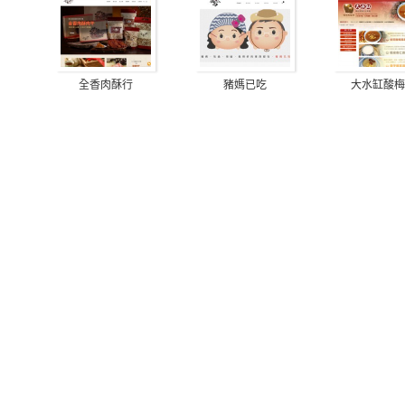
全香肉酥行
豬媽已吃
大水缸酸梅