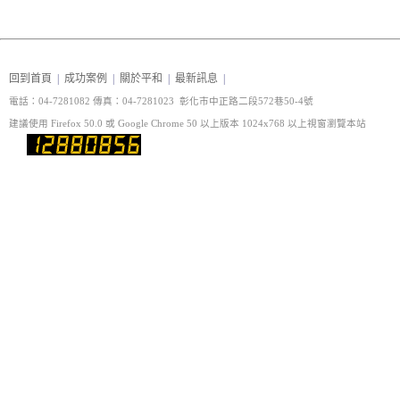
回到首頁
|
成功案例
|
關於平和
|
最新訊息
|
電話：04-7281082 傳真
：04-7281023 彰化市中正路二段572巷50-4號
建議使用 Firefox 50.0 或 Google Chrome 50 以上版本 1024x768 以上視窗瀏覽本站