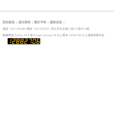
回到首頁
|
成功案例
|
關於平和
|
最新訊息
|
電話：04-7281082 傳真
：04-7281023 彰化市中正路二段572巷50-4號
建議使用 Firefox 50.0 或 Google Chrome 50 以上版本 1024x768 以上視窗瀏覽本站