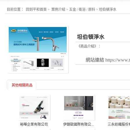
目前位置：
回到平和首頁
>
案例介紹
>
五金 / 衛浴 / 原料
>
坦伯頓淨水
坦伯頓淨水
《商品介紹》：
網站連結
https://www.
其他相關商品
三永紡織股份有限
裕暉企業有限公司
伊鎖歐國際有限公...