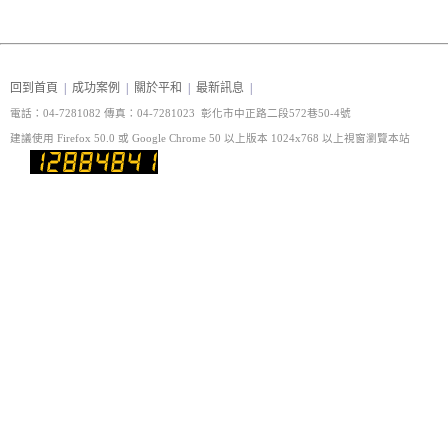
回到首頁
|
成功案例
|
關於平和
|
最新訊息
|
電話：04-7281082 傳真
：04-7281023 彰化市中正路二段572巷50-4號
建議使用 Firefox 50.0 或 Google Chrome 50 以上版本 1024x768 以上視窗瀏覽本站